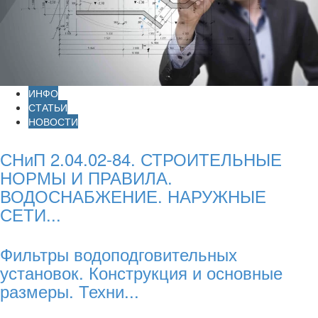
ИНФО
СТАТЬИ
НОВОСТИ
СНиП 2.04.02-84. СТРОИТЕЛЬНЫЕ
НОРМЫ И ПРАВИЛА.
ВОДОСНАБЖЕНИЕ. НАРУЖНЫЕ
СЕТИ...
Фильтры водоподговительных
установок. Конструкция и основные
размеры. Техни...