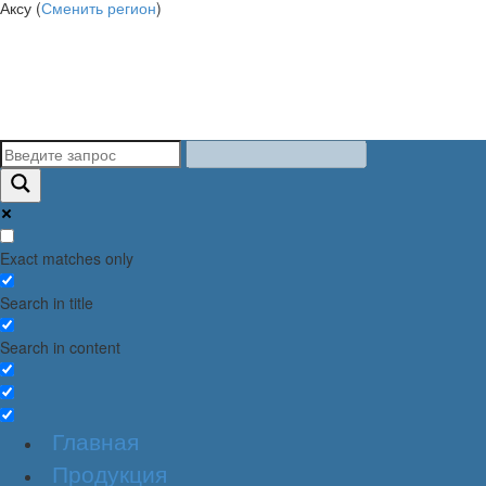
Аксу (
Сменить регион
)
Exact matches only
Search in title
Search in content
Главная
Продукция