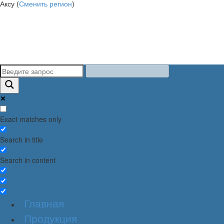
Аксу (
Сменить регион
)
Exact matches only
Search in title
Search in content
Главная
Продукция