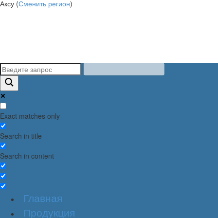
Аксу (
Сменить регион
)
Exact matches only
Search in title
Search in content
Главная
Продукция