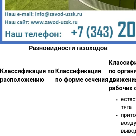
Разновидности газоходов
Классиф
Классификация по
Классификация
по орган
расположению
по форме сечения
движени
рабочих 
естес
тяга
прито
возду
выво