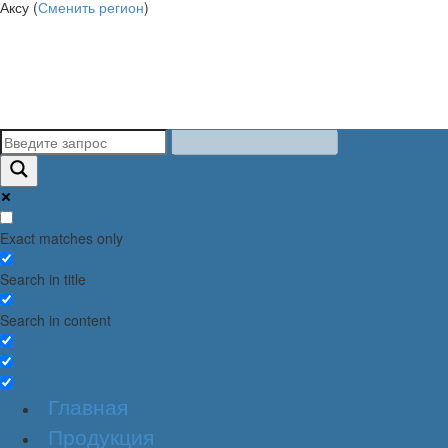
Аксу (
Сменить регион
)
Exact matches only
Search in title
Search in content
Главная
Продукция