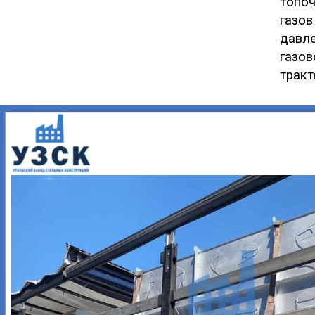
топо
газов
давл
газо
тракт