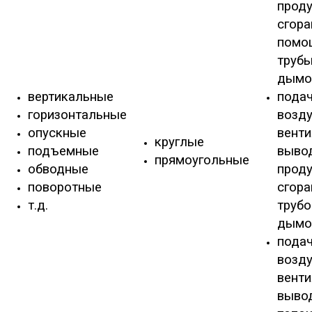
прод
сгора
помо
трубы
дымо
вертикальные
пода
горизонтальные
возду
опускные
венти
круглые
подъемные
выво
прямоугольные
обводные
прод
поворотные
сгора
т.д.
трубо
дымо
пода
возду
венти
выво