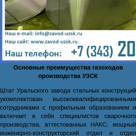
Основные преимущества газоходов
производства УЗСК
Штат Уральского завода стальных конструкций
укомплектован высококвалифицированными
сотрудниками с профильным образованием и
включает в себя специалистов сварочного
производства, аттестованных НАКС; мощный
инженерно-конструкторский отдел и отдел